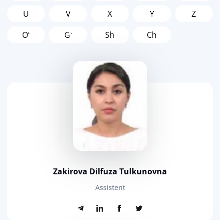
U
V
X
Y
Z
Oʻ
Gʻ
Sh
Ch
Zakirova Dilfuza Tulkunovna
Assistent