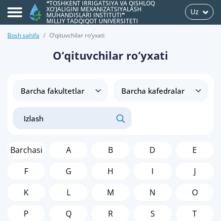
❝TOSHKENT IRRIGATSIYA VA QISHLOQ
XO'JALIGINI MEXANIZATSIYALASH
Uz
MUHANDISLARI INSTITUTI❞
MILLIY TADQIQOT UNIVERSITETI
Bosh sahifa
O‘qituvchilar ro‘yxati
O‘qituvchilar ro‘yxati
Barchasi
A
B
D
E
F
G
H
I
J
K
L
M
N
O
P
Q
R
S
T