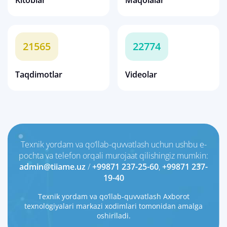
Kitoblar
Maqolalar
21565
22774
Taqdimotlar
Videolar
Texnik yordam va qo‘llab-quvvatlash uchun ushbu e-
pochta va telefon orqali murojaat qilishingiz mumkin:
admin@tiiame.uz
/
+99871 237-25-60
,
+99871 237-
19-40
Texnik yordam va qo‘llab-quvvatlash Axborot
texnologiyalari markazi xodimlari tomonidan amalga
oshiriladi.