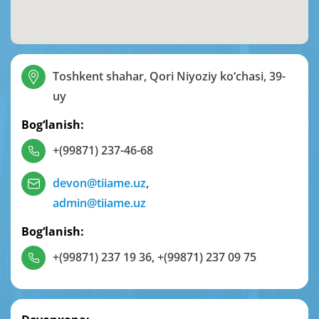
Toshkent shahar, Qori Niyoziy ko‘chasi, 39-
uy
Bog‘lanish:
+(99871) 237-46-68
devon@tiiame.uz
,
admin@tiiame.uz
Bog‘lanish:
+(99871) 237 19 36
,
+(99871) 237 09 75