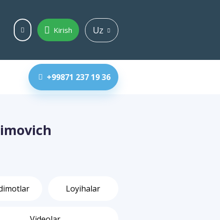
Uz
Kirish
+99871 237 19 36
imovich
dimotlar
Loyihalar
Videolar