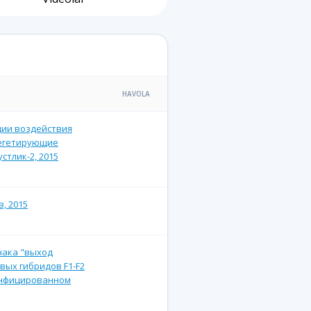
HAVOLA
ции воздействия
вегетирующие
стлик-2, 2015
, 2015
нака "выход
вых гибридов F1-F2
 инфицированном