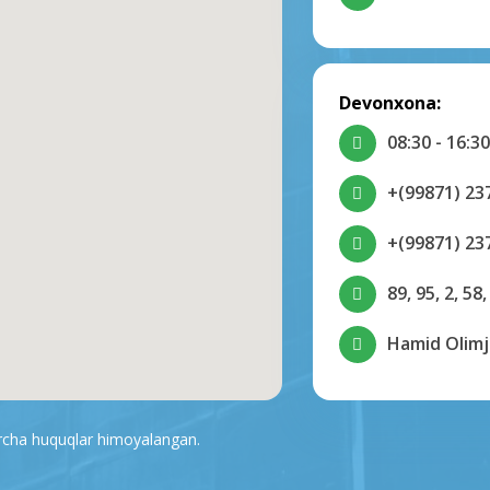
Devonxona:
08:30 - 16:30
+(99871) 23
+(99871) 23
89, 95, 2, 58,
Hamid Olimj
archa huquqlar himoyalangan.