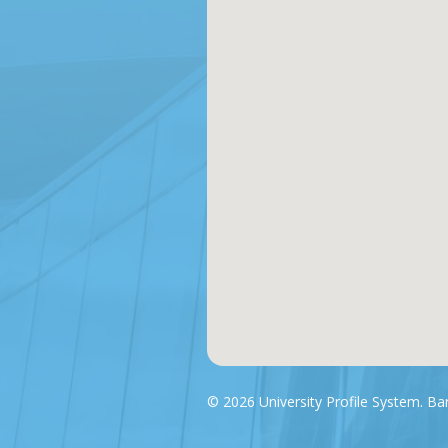
© 2026 University Profile System. B