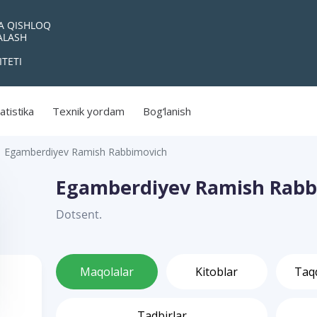
VA QISHLOQ
YALASH
ITETI
atistika
Texnik yordam
Bog‘lanish
Egamberdiyev Ramish Rabbimovich
Egamberdiyev Ramish Rabb
Dotsent.
Maqolalar
Kitoblar
Taq
Tadbirlar