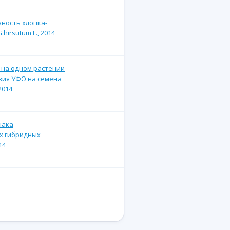
ность хлопка-
irsutum L., 2014
 на одном растении
твия УФО на семена
2014
нака
ых гибридных
14