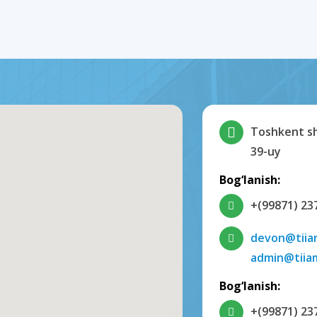
Toshkent sha
39-uy
Bog‘lanish:
+(99871) 23
devon@tiia
admin@tiia
Bog‘lanish:
+(99871) 23