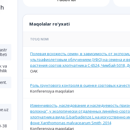
sh
Maqolalar ro‘yxati
TO‘LIQ NOMI
astr
Полевая всхожесть семян, в зависимость от экспози
lteti
ультрафиолетовым облучением (УФО) на семена и 
растения сортов хлопчатника С-6524, Чимбай-5018, Ду
k va
ilik
OAK
ent.
Роль грунтового контроля в оценке сортовых качеств
Konferensiya maqolalari
Изменчивость, наследование и наследуемость приз
me.uz
волокна", у экологически отдаленных линейно-сорто
хлопчатника вида G.barbadenze L на искусственно
фоне Xanthomonas malvacearum Smith, 2014
0-38
Konferensiya maqolalari