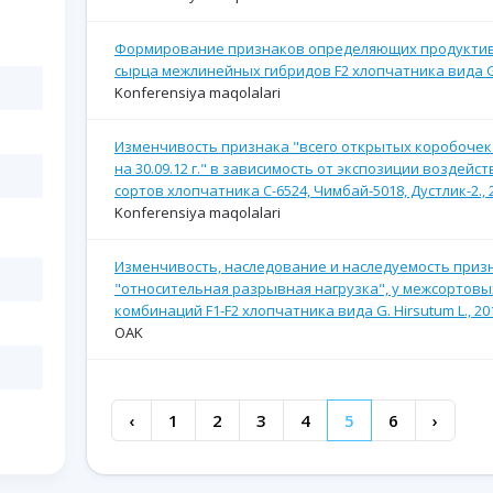
Формирование признаков определяющих продуктив
сырца межлинейных гибридов F2 хлопчатника вида G.h
Konferensiya maqolalari
Изменчивость признака "всего открытых коробочек
на 30.09.12 г." в зависимость от экспозиции воздейс
сортов хлопчатника С-6524, Чимбай-5018, Дустлик-2., 
Konferensiya maqolalari
Изменчивость, наследование и наследуемость приз
"относительная разрывная нагрузка", у межсортов
комбинаций F1-F2 хлопчатника вида G. Hirsutum L., 20
OAK
‹
1
2
3
4
5
6
›