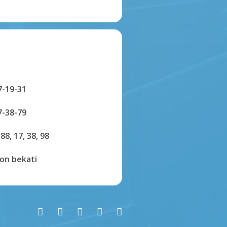
7-19-31
7-38-79
 88, 17, 38, 98
on bekati