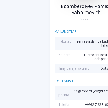
Egamberdiyev Rami
Rabbimovich
Dotsent.
MA'LUMOTLAR:
Fakultet
Yer resurslari va kad
faku
Kafedra
Tuproqshunosli
dehqonch
Ilmiy daraja va unvon
Dots
BOG‘LANISH:
E-
r.egamberdiyev@tiia
pochta
Telefon
+99897-333-6