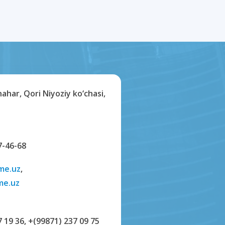
har, Qori Niyoziy ko‘chasi,
7-46-68
me.uz
,
me.uz
7 19 36
,
+(99871) 237 09 75