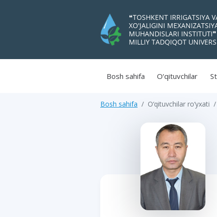
❝TOSHKENT IRRIGATSIYA 
XO'JALIGINI MEXANIZATSI
MUHANDISLARI INSTITUTI❞
MILLIY TADQIQOT UNIVERS
Bosh sahifa
O‘qituvchilar
St
Bosh sahifa
O‘qituvchilar ro‘yxati
>