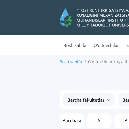
❝TOSHKENT IRRIGATSIYA 
XO'JALIGINI MEXANIZATSI
MUHANDISLARI INSTITUTI❞
MILLIY TADQIQOT UNIVERS
Bosh sahifa
O‘qituvchilar
S
Bosh sahifa
O‘qituvchilar ro‘yxati
Barchasi
A
B