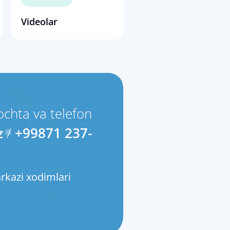
Videolar
chta va telefon
z
/
+99871 237-
rkazi xodimlari