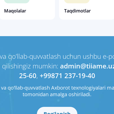
Maqolalar
Taqdimotlar
va qo‘llab-quvvatlash uchun ushbu e-po
 qilishingiz mumkin:
admin@tiiame.u
25-60
,
+99871 237-19-40
va qo‘llab-quvvatlash Axborot texnologiyalari ma
tomonidan amalga oshiriladi.