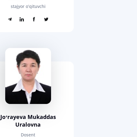
stajyor o’qituvchi
Joʻrayeva Mukaddas
Uralovna
Dosent