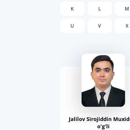
K
L
M
U
V
X
Jalilov Sirojiddin Muxi
o'g'li