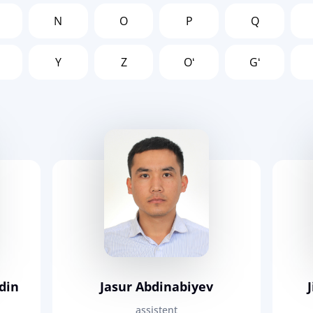
N
O
P
Q
Y
Z
Oʻ
Gʻ
ddin
Jasur Abdinabiyev
assistent