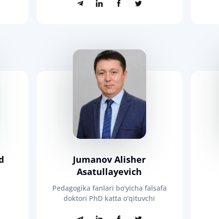
d
Jumanov Alisher
Asatullayevich
Pedagogika fanlari bo'yicha falsafa
doktori PhD katta o'qituvchi