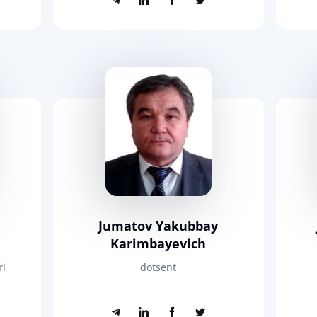
Jumatov Yakubbay
Karimbayevich
ri
dotsent