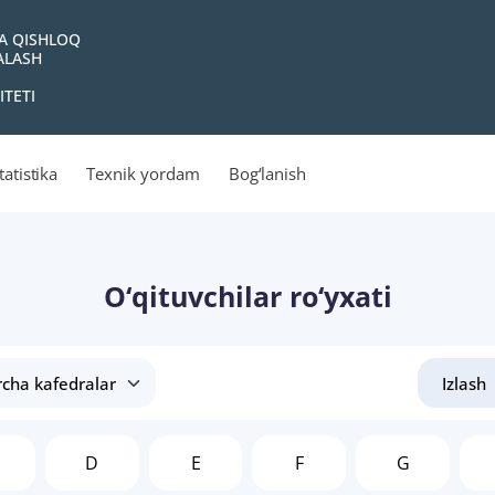
VA QISHLOQ
YALASH
ITETI
tatistika
Texnik yordam
Bog‘lanish
O‘qituvchilar ro‘yxati
D
E
F
G