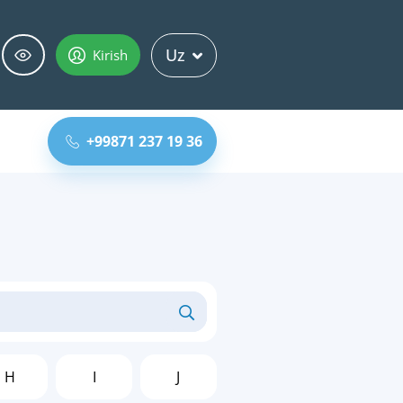
Uz
Kirish
+99871 237 19 36
H
I
J