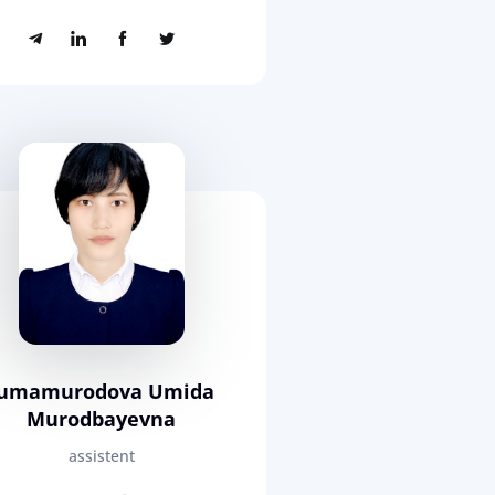
Jumamurodova Umida
Murodbayevna
assistent