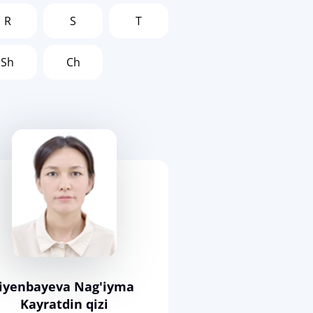
R
S
T
Sh
Ch
Jiyenbayeva Nag'iyma
Kayratdin qizi