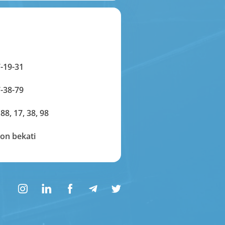
-19-31
-38-79
 88, 17, 38, 98
on bekati