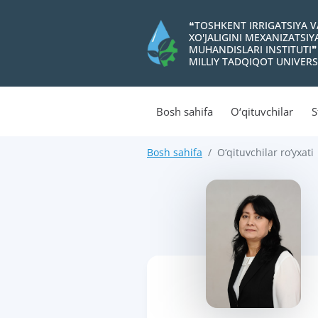
❝TOSHKENT IRRIGATSIYA 
XO'JALIGINI MEXANIZATSI
MUHANDISLARI INSTITUTI❞
MILLIY TADQIQOT UNIVERS
Bosh sahifa
O‘qituvchilar
S
Bosh sahifa
O‘qituvchilar ro‘yxati
>