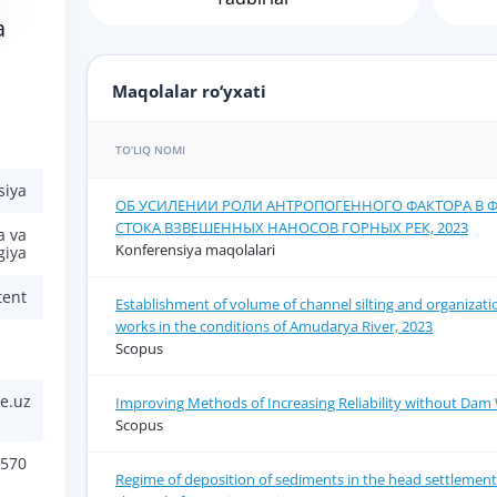
a
Maqolalar ro‘yxati
TO‘LIQ NOMI
siya
ОБ УСИЛЕНИИ РОЛИ АНТРОПОГЕННОГО ФАКТОРА В
СТОКА ВЗВЕШЕННЫХ НАНОСОВ ГОРНЫХ РЕК, 2023
a va
Konferensiya maqolalari
giya
tent
Establishment of volume of channel silting and organizati
works in the conditions of Amudarya River, 2023
Scopus
e.uz
Improving Methods of Increasing Reliability without Dam 
Scopus
570
Regime of deposition of sediments in the head settlement