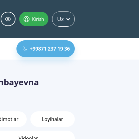
Uz
Kirish
+99871 237 19 36
nbayevna
dimotlar
Loyihalar
Videolar