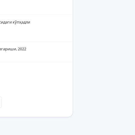
асидаги кўпҳадли
згариши, 2022