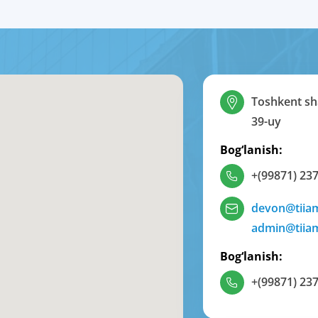
Toshkent sha
39-uy
Bog‘lanish:
+(99871) 237
devon@tiia
admin@tiia
Bog‘lanish:
+(99871) 237