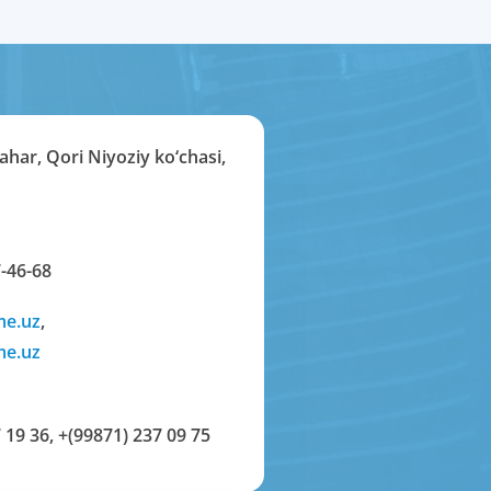
har, Qori Niyoziy ko‘chasi,
-46-68
me.uz
,
me.uz
 19 36
,
+(99871) 237 09 75