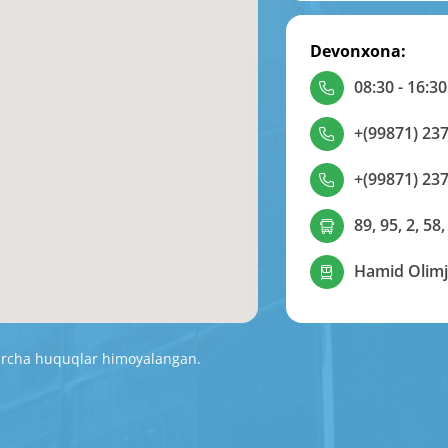
Devonxona:
08:30 - 16:30
+(99871) 237
+(99871) 237
89, 95, 2, 58,
Hamid Olimj
Barcha huquqlar himoyalangan.