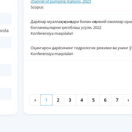
channel of pumping stations, 2023
Scopus
Дарёлар муаллақ оқизиқлари билан иқлимий омиллар ор
боғланишларни ҳисоблаш усули, 2022
vola
Konferensiya maqolalari
Оҳангарон дарёсининг гидрологик режими ва унинг ў
Konferensiya maqolalari
‹
1
2
3
4
5
6
7
›