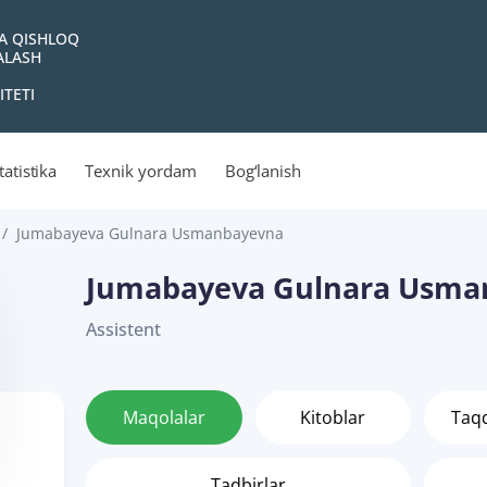
VA QISHLOQ
YALASH
ITETI
tatistika
Texnik yordam
Bog‘lanish
Jumabayeva Gulnara Usmanbayevna
Jumabayeva Gulnara Usma
Assistent
Maqolalar
Kitoblar
Taq
Tadbirlar