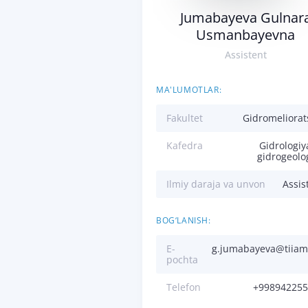
Jumabayeva Gulnar
Usmanbayevna
Assistent
MA'LUMOTLAR:
Fakultet
Gidromeliorat
Kafedra
Gidrologiy
gidrogeolo
Ilmiy daraja va unvon
Assis
BOG‘LANISH:
E-
g.jumabayeva@tiiam
pochta
Telefon
+998942255