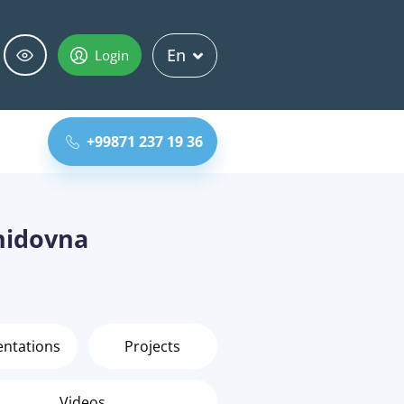
En
Login
+99871 237 19 36
hidovna
entations
Projects
Videos