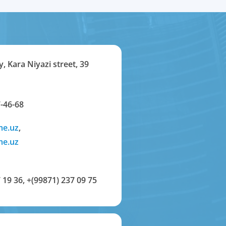
y, Kara Niyazi street, 39
-46-68
me.uz
,
me.uz
 19 36
,
+(99871) 237 09 75