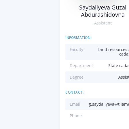
Saydaliyeva Guzal
Abdurashidovna
Assistant
INFORMATION:
Faculty
Land resources
cada
Department
State cada
Degree
Assis
CONTACT:
Email
g.saydaliyeva@tiiam
Phone