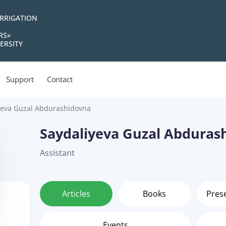
IRRIGATION
RS»
ERSITY
Support
Contact
yeva Guzal Abdurashidovna
Saydaliyeva Guzal Abduras
Assistant
Articles
Books
Pres
Events