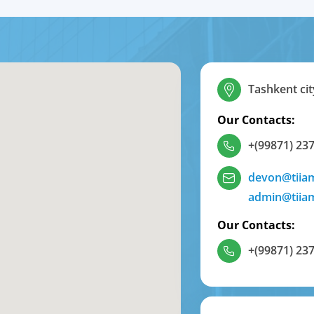
Tashkent cit
Our Contacts:
+(99871) 237
devon@tiia
admin@tiia
Our Contacts:
+(99871) 237