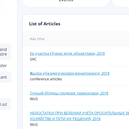
List of Articles
FULL TITLE
 and
Ер участка кўчмас мулк объектлари, 2018
stre
SAC
ster
Қишлоқ хўжалиги ерлари мониторинги, 2018
tant
conference articles
Сунъий йўлдош геодезик тармоқлари, 2018
WoS
e.uz
НЕДОСТАТКИ ПРИ ВЕДЕНИИ УЧЁТА ОРОСИТЕЛЬНЫХ З
ХОЗЯЙСТВЕ И ПУТИ ИХ РЕШЕНИЯ, 2018
WoS