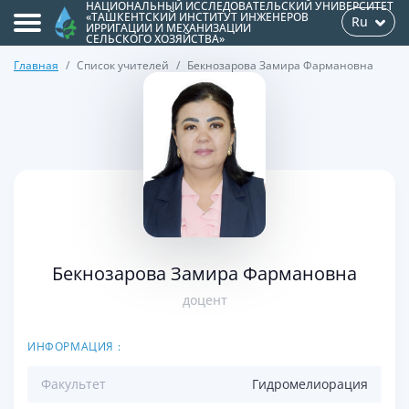
НАЦИОНАЛЬНЫЙ ИССЛЕДОВАТЕЛЬСКИЙ УНИВЕРСИТЕТ
«ТАШКЕНТСКИЙ ИНСТИТУТ ИНЖЕНЕРОВ
Ru
ИРРИГАЦИИ И МЕХАНИЗАЦИИ
СЕЛЬСКОГО ХОЗЯЙСТВА»
Главная
Список учителей
Бекнoзарова Замира Фармановна
>
Бекнoзарова Замира Фармановна
доцент
ИНФОРМАЦИЯ :
Факультет
Гидромелиорация