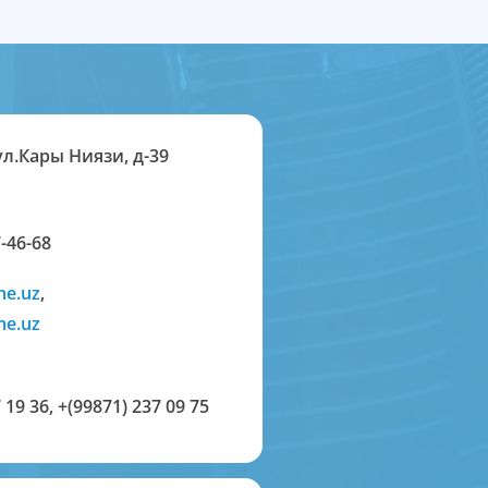
ул.Кары Ниязи, д-39
-46-68
me.uz
,
me.uz
 19 36
,
+(99871) 237 09 75