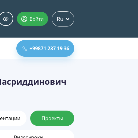
Ru
Войти
+99871 237 19 36
Насриддинович
ентации
Проекты
Видеоуроки