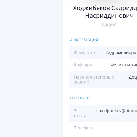
Ходжибеков Садрид
Насриддинович
Доцент
ИНФОРМАЦИЯ :
Факультет
Гидромелиора
Кафедра
Физика и х
Научная степень и
Доц
звание
КОНТАКТЫ:
Э-
s.xodjibekov@tiiam
почта
Телефон