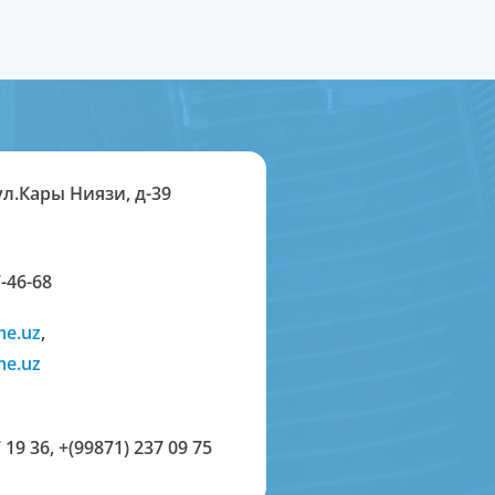
ул.Кары Ниязи, д-39
-46-68
me.uz
,
me.uz
 19 36
,
+(99871) 237 09 75