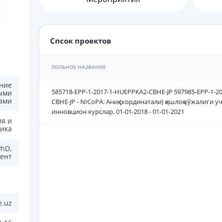
Спсок проектов
ПОЛЬНОЕ НАЗВАНИЕ
ние
585718-EPP-1-2017-1-HUEPPKA2-CBHE-JP 597985-EPP-1-20
ыми
ами
CBHE-JP - NICoPA: Аниқ (кординатали) қишлоқ хўжалиги у
инновцион курслар, 01-01-2018 - 01-01-2021
ия и
ика
PhD,
ент
e.uz