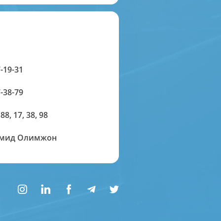
-19-31
-38-79
 88, 17, 38, 98
амид Олимжон