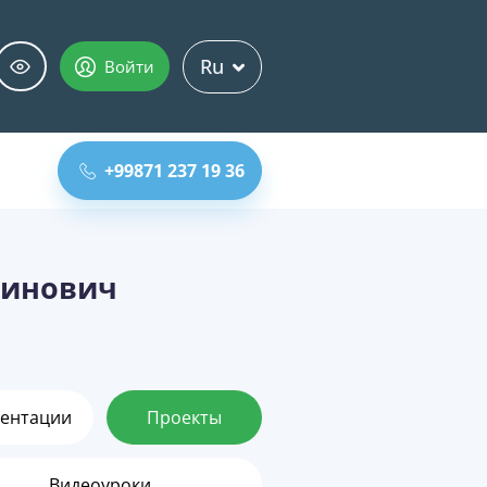
Ru
Войти
+99871 237 19 36
динович
ентации
Проекты
Видеоуроки