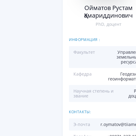
Ойматов Рустам
Қамариддинович
PhD, доцент
ИНФОРМАЦИЯ :
Факультет
Управле
земельн
ресурс
Кафедра
Геодез
геоинформат
Научная степень и
звание
доц
КОНТАКТЫ:
Э-почта
r.oymatov@tiiam