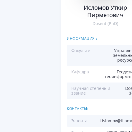
Исломов Уткир
Пирметович
Dosent (PhD)
ИНФОРМАЦИЯ :
Факультет
Управле
земельн
ресурс
Кафедра
Геодез
геоинформат
Научная степень и
Do
звание
(
КОНТАКТЫ:
Э-почта
i.islomov@tiiam