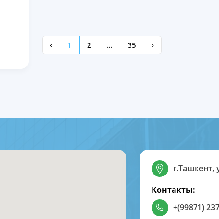
‹
1
2
...
35
›
г.Ташкент, 
Контакты:
+(99871) 237