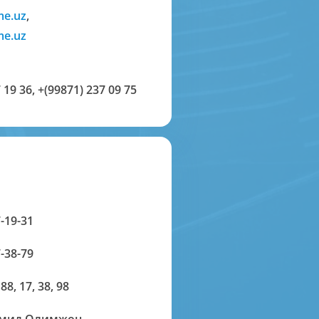
me.uz
,
me.uz
 19 36
,
+(99871) 237 09 75
-19-31
-38-79
 88, 17, 38, 98
амид Олимжон