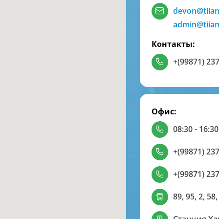
devon@tiia
admin@tiia
Контакты:
+(99871) 237
Офис:
08:30 - 16:30
+(99871) 237
+(99871) 237
89, 95, 2, 58,
Станция Х