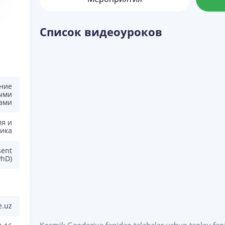
Список видеоуроков
ние
ыми
ами
ия и
ика
sent
PhD)
e.uz