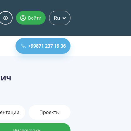
Ru
Войти
+99871 237 19 36
вич
ентации
Проекты
Видеоуроки