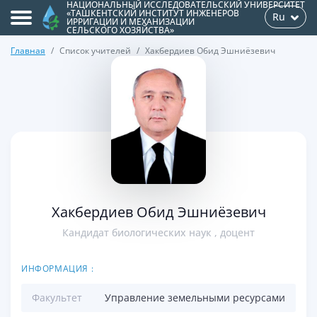
НАЦИОНАЛЬНЫЙ ИССЛЕДОВАТЕЛЬСКИЙ УНИВЕРСИТЕТ
«ТАШКЕНТСКИЙ ИНСТИТУТ ИНЖЕНЕРОВ
Ru
ИРРИГАЦИИ И МЕХАНИЗАЦИИ
СЕЛЬСКОГО ХОЗЯЙСТВА»
Главная
Список учителей
Хакбердиев Обид Эшниёзевич
>
Хакбердиев Обид Эшниёзевич
Кандидат биологических наук , доцент
ИНФОРМАЦИЯ :
Факультет
Управление земельными ресурсами