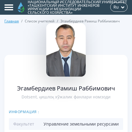
НАЦИОНАЛЬНЫЙ ИССЛЕДОВАТЕЛЬСКИЙ УНИВЕРСИТЕТ
«ТАШКЕНТСКИЙ ИНСТИТУТ ИНЖЕНЕРОВ
Ru
ИРРИГАЦИИ И МЕХАНИЗАЦИИ
СЕЛЬСКОГО ХОЗЯЙСТВА»
Главная
Список учителей
Эгамбердиев Рамиш Раббимович
>
Эгамбердиев Рамиш Раббимович
Dotsent, қишлоқ хўжалик фанлари номзоди
ИНФОРМАЦИЯ :
Факультет
Управление земельными ресурсами