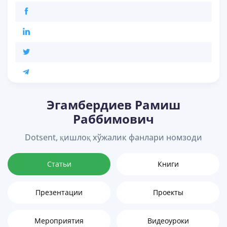
Эгамбердиев Рамиш
Раббимович
Dotsent, қишлоқ хўжалик фанлари номзоди
Статьи
Книги
Презентации
Проекты
Мероприятия
Видеоуроки