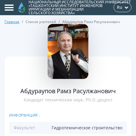
НАЦИОНАЛЬНЫЙ ИССЛЕДОВАТЕЛЬСКИЙ УНИВЕРСИТЕТ
«ТАШКЕНТСКИЙ ИНСТИТУТ ИНЖЕНЕРОВ
Ru
ИРРИГАЦИИ И МЕХАНИЗАЦИИ
СЕЛЬСКОГО ХОЗЯЙСТВА»
Главная
Список учителей
Абдураупов Рамз Расулжанович
>
Абдураупов Рамз Расулжанович
Кандидат технических наук, Ph.D.,доцент
ИНФОРМАЦИЯ :
Факультет
Гидротехническое строительство