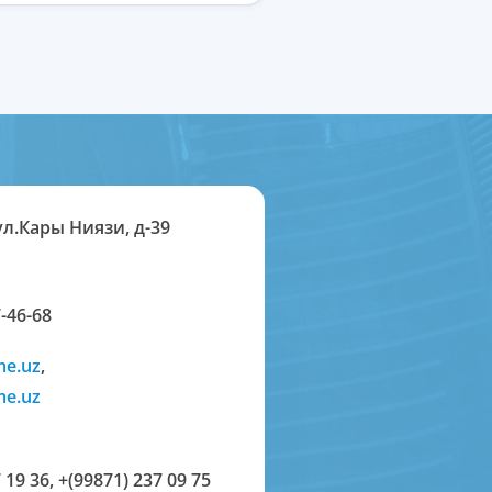
ул.Кары Ниязи, д-39
-46-68
me.uz
,
me.uz
 19 36
,
+(99871) 237 09 75