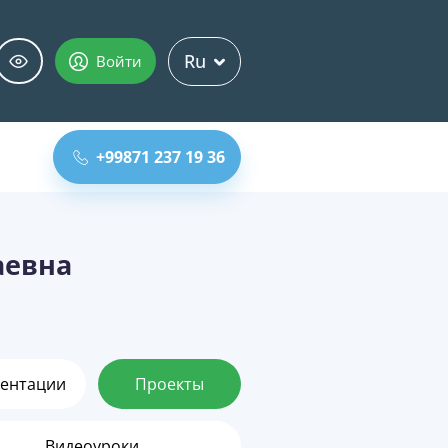
Ru
Войти
+99871 237 19 36
аевна
ентации
Проекты
Видеоуроки