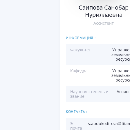
Саипова Санобар
Нуриллаевна
Aссистент
ИНФОРМАЦИЯ :
Факультет
Управле
земельн
ресурс
Кафедра
Управле
земельн
ресурс
Научная степень и
Aссис
звание
КОНТАКТЫ:
Э-
s.abdukodirova@tiia
почта