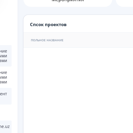
Спсок проектов
ПОЛЬНОЕ НАЗВАНИЕ
ние
ыми
ами
ние
ыми
ами
тент
me.uz