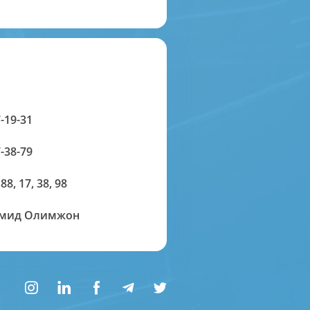
-19-31
-38-79
 88, 17, 38, 98
амид Олимжон