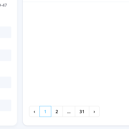
9-47
‹
1
2
...
31
›