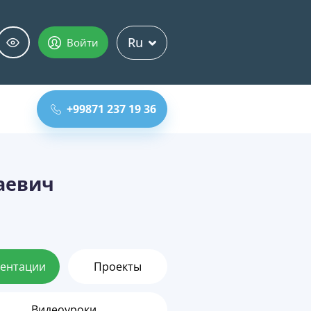
Ru
Войти
+99871 237 19 36
аевич
ентации
Проекты
Видеоуроки