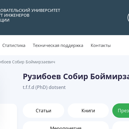
ОВАТЕЛЬСКИЙ УНИВЕРСИТЕТ
УТ ИНЖЕНЕРОВ
АЦИИ
Статистика
Техническая поддержка
Контакты
ибоев Собир Боймирзаевич
Рузибоев Собир Боймирз
t.f.f.d (PhD) dotsent
Статьи
Книги
През
Мероприятия