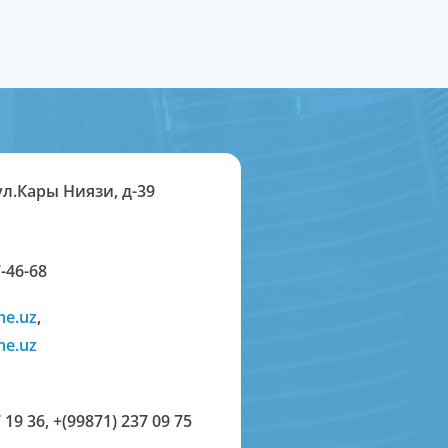
ул.Кары Ниязи, д-39
-46-68
me.uz
,
me.uz
 19 36
,
+(99871) 237 09 75