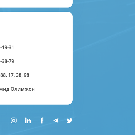
-19-31
-38-79
 88, 17, 38, 98
амид Олимжон