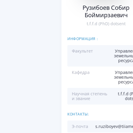
Рузибоев Собир
Боймирзаевич
t.f.f.d (PhD) dotsent
ИНФОРМАЦИЯ :
Факультет
Управле
земельн
ресурс
Кафедра
Управле
земельн
ресурс
Научная степень
t.f.f.d 
и звание
dot
КОНТАКТЫ:
Э-почта
s.ruziboyev@tiiam