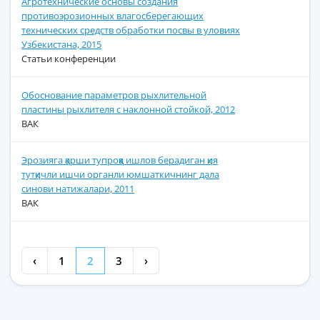
Агротехнические основы создания
противоэрозионных влагосберегающих
технических средств обработки посвы в уловиях
Узбекистана, 2015
Статьи конференции
Обоснование параметров рыхлительной
пластины рыхлителя с наклонной стойкой, 2012
ВАК
Эрозияга қарши тупроққа ишлов берадиган қия
тутқичли ишчи органли юмшаткичнинг дала
синови натижалари, 2011
ВАК
‹
1
2
3
›