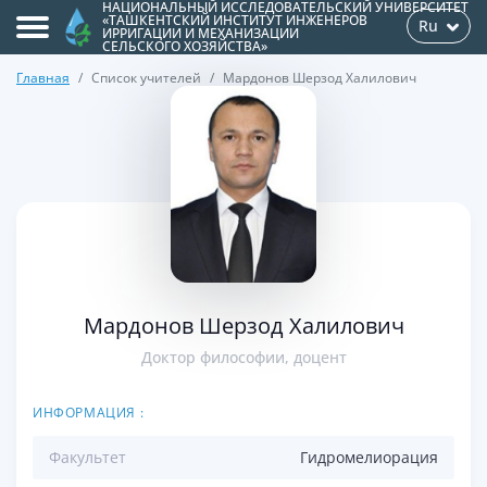
НАЦИОНАЛЬНЫЙ ИССЛЕДОВАТЕЛЬСКИЙ УНИВЕРСИТЕТ
«ТАШКЕНТСКИЙ ИНСТИТУТ ИНЖЕНЕРОВ
Ru
ИРРИГАЦИИ И МЕХАНИЗАЦИИ
СЕЛЬСКОГО ХОЗЯЙСТВА»
Главная
Список учителей
Мардонов Шерзод Халилович
>
Мардонов Шерзод Халилович
Доктор философии, доцент
ИНФОРМАЦИЯ :
Факультет
Гидромелиорация