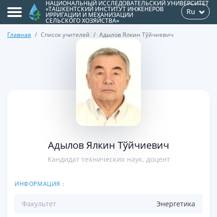
НАЦИОНАЛЬНЫЙ ИССЛЕДОВАТЕЛЬСКИЙ УНИВЕРСИТЕТ
«ТАШКЕНТСКИЙ ИНСТИТУТ ИНЖЕНЕРОВ
Ru
ИРРИГАЦИИ И МЕХАНИЗАЦИИ
СЕЛЬСКОГО ХОЗЯЙСТВА»
Главная
Список учителей
Адылов Ялкин Тўйчиевич
>
Адылов Ялкин Тўйчиевич
Kандидат технических наук, доцент
ИНФОРМАЦИЯ :
Факультет
Энергетикa