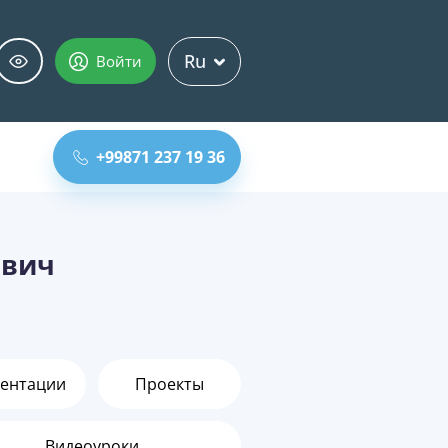
Ru
Войти
+99871 237 19 36
ович
ентации
Проекты
Видеоуроки