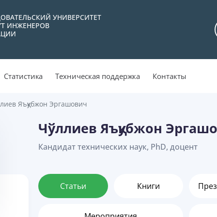
ОВАТЕЛЬСКИЙ УНИВЕРСИТЕТ
УТ ИНЖЕНЕРОВ
АЦИИ
Статистика
Техническая поддержка
Контакты
лиев Яъқубжон Эргашович
Чўллиев Яъқубжон Эргаш
Кандидат технических наук, PhD, доцент
Статьи
Книги
През
Мероприятия