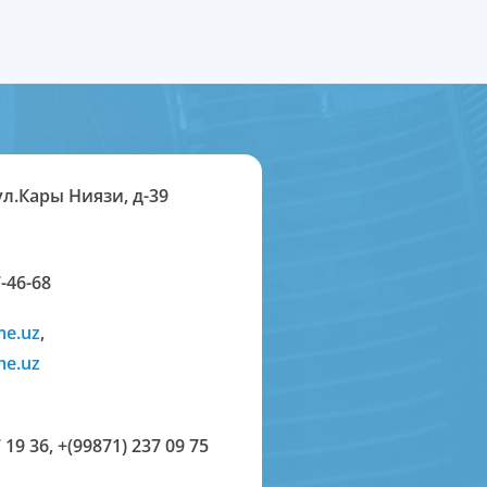
ул.Кары Ниязи, д-39
-46-68
me.uz
,
me.uz
 19 36
,
+(99871) 237 09 75