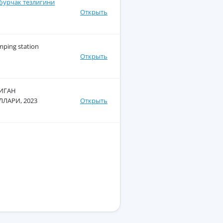
бурчак тeзлигини
Открыть
umping station
Открыть
ИГАН
ЛАРИ, 2023
Открыть