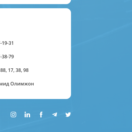
-19-31
-38-79
 88, 17, 38, 98
амид Олимжон