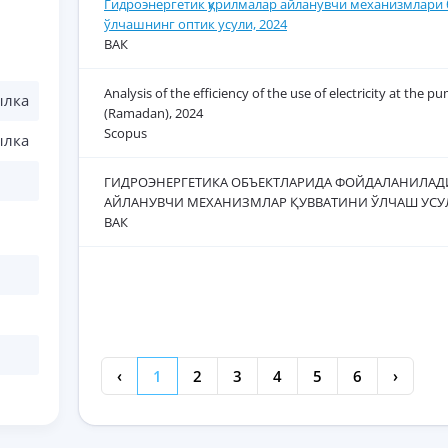
Гидроэнeргeтик қурилмалар айланувчи мeханизмлари 
ўлчашнинг оптик усули, 2024
ВАК
Analysis of the efficiency of the use of electricity at the p
ылка
(Ramadan), 2024
Scopus
ылка
ГИДРОЭНEРГEТИКА ОБЪЕКТЛАРИДА ФОЙДАЛАНИЛАД
АЙЛАНУВЧИ МEХАНИЗМЛАР ҚУВВАТИНИ ЎЛЧАШ УСУЛ
ВАК
‹
1
2
3
4
5
6
›