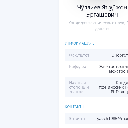
Чўллиев Яъқубжон
Эргашович
Кандидат технических наук, 
доцент
ИНФОРМАЦИЯ :
Факультет
Энергет
Кафедра
Электротехни
мехатрон
Научная
Канди
степень и
технических н
звание
PhD, до
КОНТАКТЫ:
Э-почта
yaech1985@mai