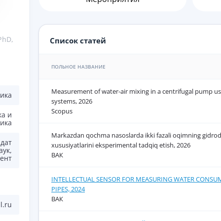
PhD,
Список статей
ПОЛЬНОЕ НАЗВАНИЕ
Measurement of water-air mixing in a centrifugal pump use
икa
systems, 2026
Scopus
ка и
ика
Markazdan qochma nasoslarda ikki fazali oqimning gidro
дат
xususiyatlarini eksperimental tadqiq etish, 2026
аук,
ВАК
цент
INTELLECTUAL SENSOR FOR MEASURING WATER CONSUM
PIPES, 2024
ВАК
l.ru