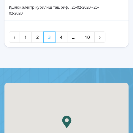
Қишлоқ электр қурилиш ташриф, , 25-02-2020 - 25-
02-2020
‹
1
2
3
4
...
10
›