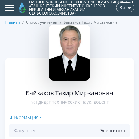
НАЦИОНАЛЬНЫЙ ИССЛЕДОВАТЕЛЬСКИЙ УНИВЕРСИТЕТ
«ТАШКЕНТСКИЙ ИНСТИТУТ ИНЖЕНЕРОВ
Ru
ИРРИГАЦИИ И МЕХАНИЗАЦИИ
СЕЛЬСКОГО ХОЗЯЙСТВА»
Главная
Список учителей
Байзаков Тахир Мирзанович
>
Байзаков Тахир Мирзанович
Kандидат технических наук, доцент
ИНФОРМАЦИЯ :
Факультет
Энергетикa