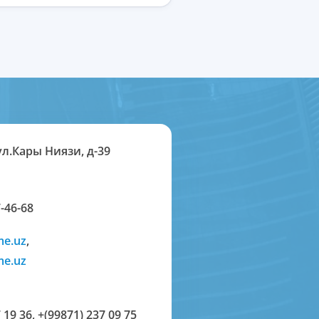
ул.Кары Ниязи, д-39
-46-68
me.uz
,
me.uz
 19 36
,
+(99871) 237 09 75