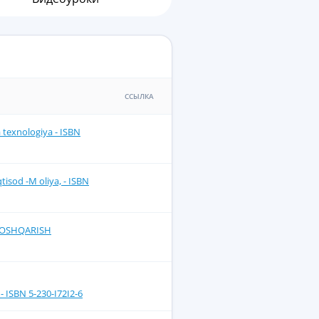
ССЫЛКА
a texnologiya - ISBN
qtisod -M oliya, - ISBN
 BOSHQARISH
 ISBN 5-230-I72I2-6