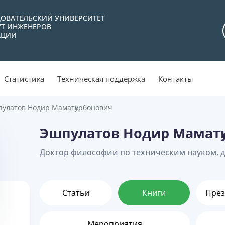
ОВАТЕЛЬСКИЙ УНИВЕРСИТЕТ
УТ ИНЖЕНЕРОВ
АЦИИ
Статистика
Техническая поддержка
Контакты
улатов Нодир Маматқурбонович
Эшпулатов Нодир Маматқ
Доктор философии по техническим науком, 
Статьи
Книги
През
Мероприятия