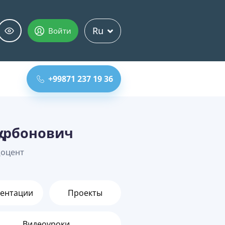
Ru
Войти
+99871 237 19 36
урбонович
доцент
ентации
Проекты
Видеоуроки