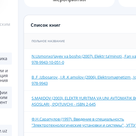
еским
Список книг
ПОЛЬНОЕ НАЗВАНИЕ
N.Usmonxo‘jayev va boshq (2007). Elektr ta’minoti , Fan v
икa
978-9943-10-051-0
ии и
ация
B .F .Izbosarov , I.R .K amolov (2006). Elektromagnetizm , I
ания
978-9943
фии
ским
S.MAJIDOV (2003). ELEKTR YURITMA VA UNI AVTOMATIK
цент
ASOSLARI , 0‘QITUVCHI - ISBN 2-645
Ф.Н.Сарапулов (1997). Введение в специальность
"Электротехнологические установки и системы" , УГТУ -
e.uz