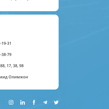
-19-31
-38-79
 88, 17, 38, 98
амид Олимжон