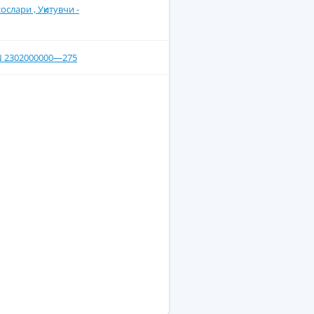
ослари , Уқитувчи -
BN 2302000000—275