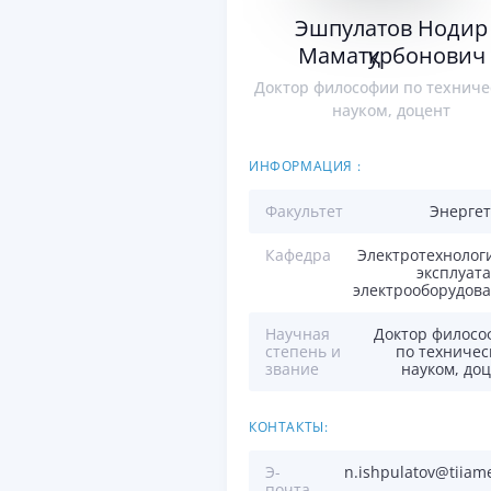
Эшпулатов Нодир
Маматқурбонович
Доктор философии по технич
науком, доцент
ИНФОРМАЦИЯ :
Факультет
Энергет
Кафедра
Электротехнолог
эксплуат
электрооборудов
Научная
Доктор филосо
степень и
по техниче
звание
науком, до
КОНТАКТЫ:
Э-
n.ishpulatov@tiiam
почта