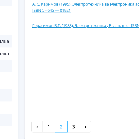
А. С. Каримов (1995). Электротехника ва электроника ас
ISBN 5 - 645 — 01921
Герасимов В.Г. (1983). Электротехника , Высш. шк - IS
ылка
ылка
‹
1
2
3
›