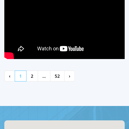
‹
1
2
...
52
›