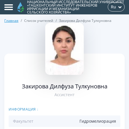
НАЦИОНАЛЬНЫЙ ИССЛЕДОВАТЕЛЬСКИЙ УНИВЕРСИТЕТ
«ТАШКЕНТСКИЙ ИНСТИТУТ ИНЖЕНЕРОВ
Ru
ИРРИГАЦИИ И МЕХАНИЗАЦИИ
СЕЛЬСКОГО ХОЗЯЙСТВА»
Главная
Список учителей
Закирова Дилфуза Тулкуновна
>
Закирова Дилфуза Тулкуновна
Ассистент
ИНФОРМАЦИЯ :
Факультет
Гидромелиорация