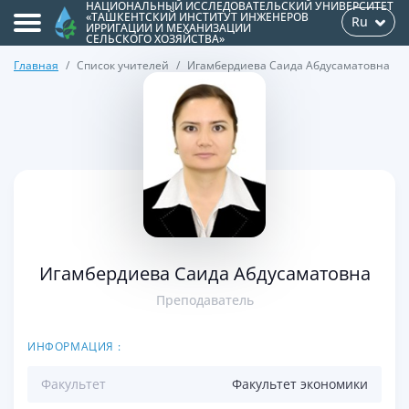
НАЦИОНАЛЬНЫЙ ИССЛЕДОВАТЕЛЬСКИЙ УНИВЕРСИТЕТ
«ТАШКЕНТСКИЙ ИНСТИТУТ ИНЖЕНЕРОВ
Ru
ИРРИГАЦИИ И МЕХАНИЗАЦИИ
СЕЛЬСКОГО ХОЗЯЙСТВА»
Главная
Список учителей
Игамбердиева Саида Абдусаматовна
>
Игамбердиева Саида Абдусаматовна
Преподаватель
ИНФОРМАЦИЯ :
Факультет
Факультет экономики