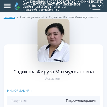
НАЦИОНАЛЬНЫЙ ИССЛЕДОВАТЕЛЬСКИЙ УНИВЕРСИТЕТ
«ТАШКЕНТСКИЙ ИНСТИТУТ ИНЖЕНЕРОВ
Ru
ИРРИГАЦИИ И МЕХАНИЗАЦИИ
СЕЛЬСКОГО ХОЗЯЙСТВА»
Главная
Список учителей
Садикова Фируза Махмуджановна
>
Садикова Фируза Махмуджановна
Ассистент
ИНФОРМАЦИЯ :
Факультет
Гидромелиорация