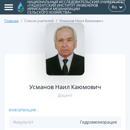
НАЦИОНАЛЬНЫЙ ИССЛЕДОВАТЕЛЬСКИЙ УНИВЕРСИТЕТ
«ТАШКЕНТСКИЙ ИНСТИТУТ ИНЖЕНЕРОВ
Ru
ИРРИГАЦИИ И МЕХАНИЗАЦИИ
СЕЛЬСКОГО ХОЗЯЙСТВА»
Главная
Список учителей
Усманов Наил Каюмович
>
Усманов Наил Каюмович
Доцент
ИНФОРМАЦИЯ :
Факультет
Гидромелиорация