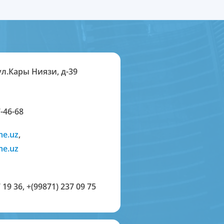
ул.Кары Ниязи, д-39
-46-68
me.uz
,
me.uz
 19 36
,
+(99871) 237 09 75