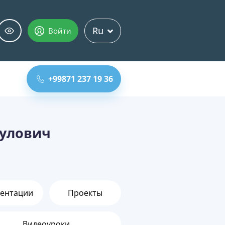
Ru
Войти
+99871 237 19 36
улович
ентации
Проекты
Видеоуроки