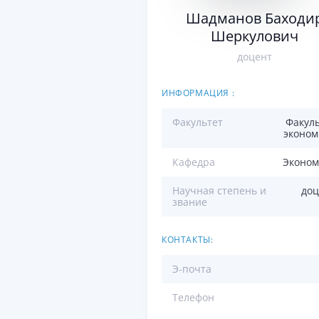
Шадманов Баходи
Шеркулович
доцент
ИНФОРМАЦИЯ :
Факультет
Факул
эконом
Кафедра
Эконом
Научная степень и
доц
звание
КОНТАКТЫ:
Э-почта
Телефон