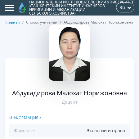
НАЦИОНАЛЬНЫЙ ИССЛЕДОВАТЕЛЬСКИЙ УНИВЕРСИТЕТ
«ТАШКЕНТСКИЙ ИНСТИТУТ ИНЖЕНЕРОВ
Ru
ИРРИГАЦИИ И МЕХАНИЗАЦИИ
СЕЛЬСКОГО ХОЗЯЙСТВА»
Главная
Список учителей
Абдукадирова Малохат Норижоновна
>
Абдукадирова Малохат Норижоновна
Доцент
ИНФОРМАЦИЯ :
Факультет
Экологии и права