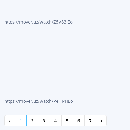
https://mover.uz/watch/Z5V83jEo
https://mover.uz/watch/Pel1PHLo
‹
1
2
3
4
5
6
7
›