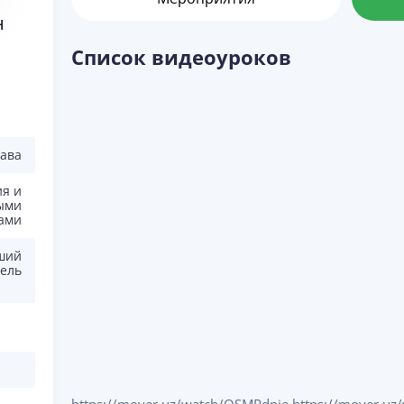
н
Список видеоуроков
рава
ия и
ыми
ами
ший
ель