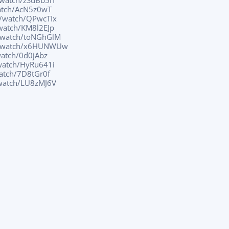
/watch/zSuBb5iT
watch/AcN5z0wT
z/watch/QPwcTIx
/watch/KM8l2EJp
z/watch/toNGhGlM
uz/watch/x6HUNWUw
watch/0d0jAbz
/watch/HyRu641i
watch/7D8tGr0f
/watch/LU8zMJ6V