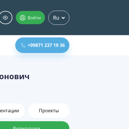
Ru
Войти
+99871 237 19 36
онович
ентации
Проекты
Видеоуроки