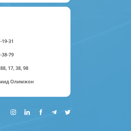
-19-31
-38-79
 88, 17, 38, 98
амид Олимжон