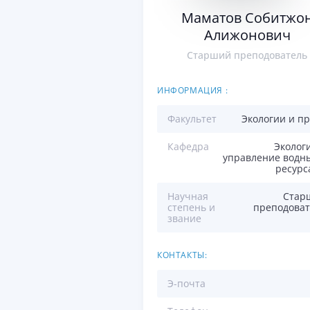
Маматов Собитжо
Алижонович
Старший преподователь
ИНФОРМАЦИЯ :
Факультет
Экологии и п
Кафедра
Эколог
управление водн
ресурс
Научная
Стар
степень и
преподоват
звание
КОНТАКТЫ:
Э-почта