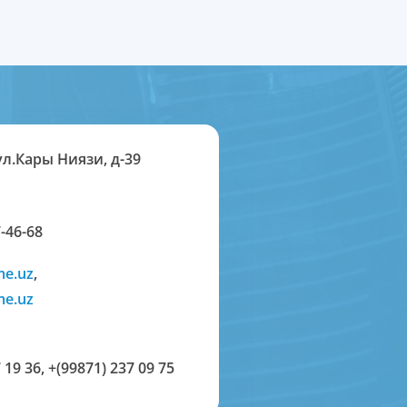
ул.Кары Ниязи, д-39
-46-68
me.uz
,
me.uz
 19 36
,
+(99871) 237 09 75