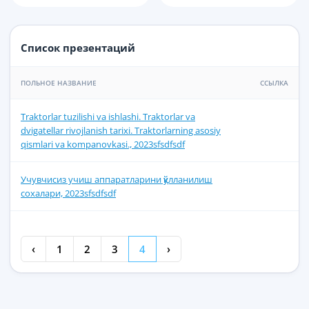
Список презентаций
ПОЛЬНОЕ НАЗВАНИЕ
ССЫЛКА
Traktorlar tuzilishi va ishlashi. Traktorlar va
dvigatellar rivojlanish tarixi. Traktorlarning asosiy
qismlari va kompanovkasi., 2023sfsdfsdf
Учувчисиз учиш аппаратларини қўлланилиш
сохалари, 2023sfsdfsdf
‹
1
2
3
4
›