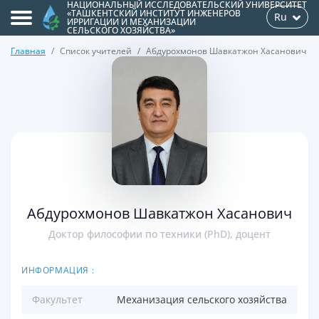
НАЦИОНАЛЬНЫЙ ИССЛЕДОВАТЕЛЬСКИЙ УНИВЕРСИТЕТ
«ТАШКЕНТСКИЙ ИНСТИТУТ ИНЖЕНЕРОВ
Ru
ИРРИГАЦИИ И МЕХАНИЗАЦИИ
СЕЛЬСКОГО ХОЗЯЙСТВА»
Главная
Список учителей
Абдурохмонов Шавкатжон Хасанович
>
Абдурохмонов Шавкатжон Хасанович
Доктор философии по техники (PhD), доцент
ИНФОРМАЦИЯ :
Факультет
Механизация сельского хозяйства