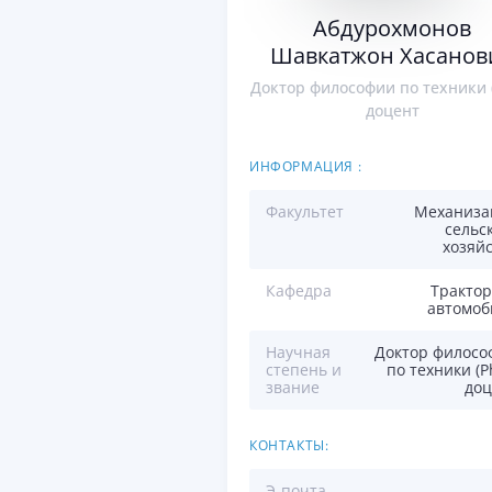
Абдурохмонов
Шавкатжон Хасанов
Доктор философии по техники 
доцент
ИНФОРМАЦИЯ :
Факультет
Механиза
сельс
хозяй
Кафедра
Трактор
автомоб
Научная
Доктор филосо
степень и
по техники (P
звание
доц
КОНТАКТЫ:
Э-почта