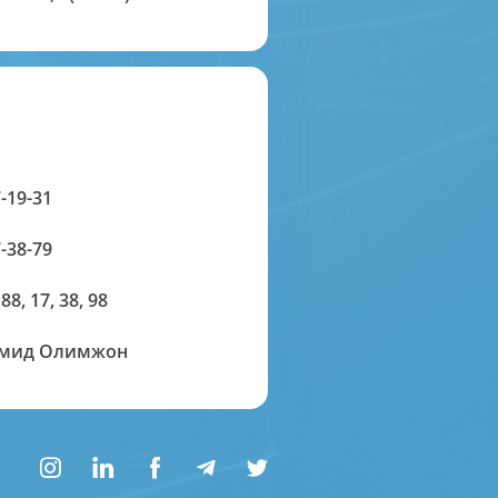
-19-31
-38-79
 88, 17, 38, 98
амид Олимжон