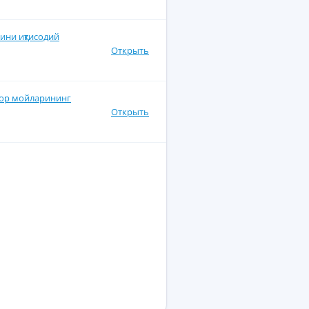
ини иқтисодий
Открыть
тор мойларининг
Открыть