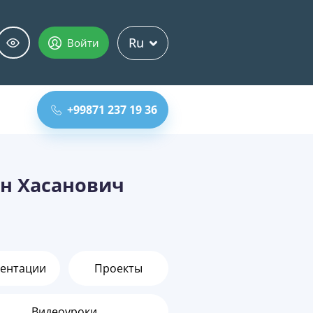
Ru
Войти
+99871 237 19 36
н Хасанович
ентации
Проекты
Видеоуроки