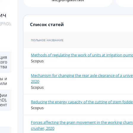
ич
(PhD),
Список статей
ПОЛЬНОЕ НАЗВАНИЕ
Methods of regulating the work of units at irrigation pump
ция
Scopus
кого
ства
Mechanism for changing the rear axle clearance of a universa
ы и
2020
или
Scopus
фии
hD),
Reducing the energy capacity of the cutting of stem fodde
ент
Scopus
Forces affecting the grain movement in the working chamb
crusher, 2020