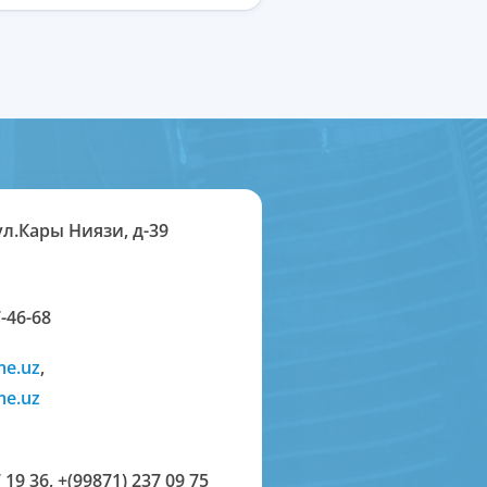
ул.Кары Ниязи, д-39
-46-68
me.uz
,
me.uz
 19 36
,
+(99871) 237 09 75