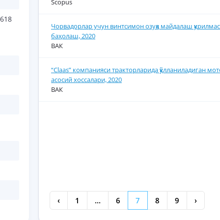
Scopus
618
Чорвадорлар учун винтсимон озуқа майдалаш қурилмас
баҳолаш, 2020
ВАК
“Сlaas” компанияси тракторларида қўлланиладиган мо
асосий хоссалари, 2020
ВАК
‹
1
...
6
7
8
9
›