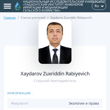
НАЦИОНАЛЬНЫЙ ИССЛЕДОВАТЕЛЬСКИЙ УНИВЕРСИТЕТ
«ТАШКЕНТСКИЙ ИНСТИТУТ ИНЖЕНЕРОВ
Ru
ИРРИГАЦИИ И МЕХАНИЗАЦИИ
СЕЛЬСКОГО ХОЗЯЙСТВА»
Главная
Список учителей
Xaydarov Zuxriddin Rabiyevich
>
Xaydarov Zuxriddin Rabiyevich
Старший преподаватель
ИНФОРМАЦИЯ :
Факультет
Экологии и права