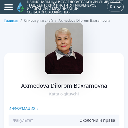
НАЦИОНАЛЬНЫЙ ИССЛЕДОВАТЕЛЬСКИЙ УНИВЕРСИТЕТ
«ТАШКЕНТСКИЙ ИНСТИТУТ ИНЖЕНЕРОВ
Ru
ИРРИГАЦИИ И МЕХАНИЗАЦИИ
СЕЛЬСКОГО ХОЗЯЙСТВА»
Главная
Список учителей
Axmedova Dilorom Baxramovna
>
Axmedova Dilorom Baxramovna
Katta o‘qituvchi
ИНФОРМАЦИЯ :
Факультет
Экологии и права