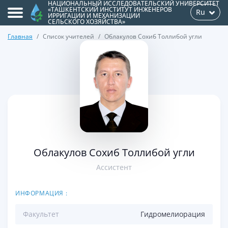
НАЦИОНАЛЬНЫЙ ИССЛЕДОВАТЕЛЬСКИЙ УНИВЕРСИТЕТ
«ТАШКЕНТСКИЙ ИНСТИТУТ ИНЖЕНЕРОВ
Ru
ИРРИГАЦИИ И МЕХАНИЗАЦИИ
СЕЛЬСКОГО ХОЗЯЙСТВА»
Главная
Список учителей
Облакулов Сохиб Толлибой угли
>
Облакулов Сохиб Толлибой угли
Ассистент
ИНФОРМАЦИЯ :
Факультет
Гидромелиорация