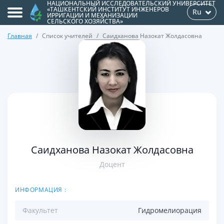
НАЦИОНАЛЬНЫЙ ИССЛЕДОВАТЕЛЬСКИЙ УНИВЕРСИТЕТ
«ТАШКЕНТСКИЙ ИНСТИТУТ ИНЖЕНЕРОВ
Ru
ИРРИГАЦИИ И МЕХАНИЗАЦИИ
СЕЛЬСКОГО ХОЗЯЙСТВА»
Главная
Список учителей
Саидханова Назокат Жолдасовна
>
Саидханова Назокат Жолдасовна
Доцент
ИНФОРМАЦИЯ :
Факультет
Гидромелиорация