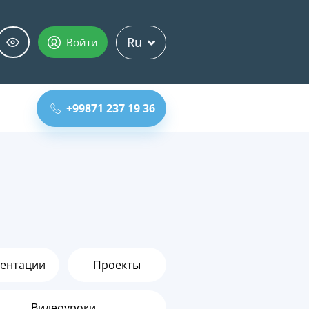
Ru
Войти
+99871 237 19 36
ентации
Проекты
Видеоуроки