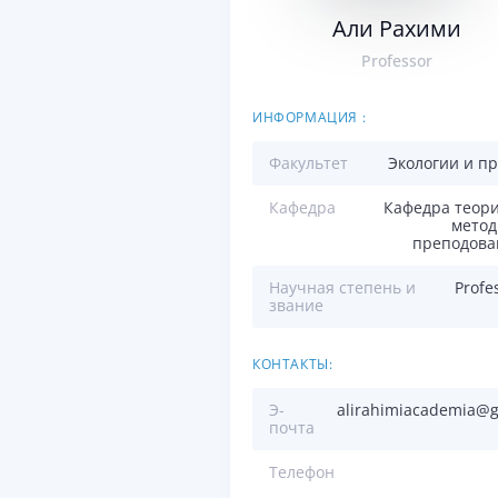
Али Рахими
Professor
ИНФОРМАЦИЯ :
Факультет
Экологии и п
Кафедра
Кафедра теор
метод
преподова
Научная степень и
Profe
звание
КОНТАКТЫ:
Э-
alirahimiacademia@
почта
Телефон