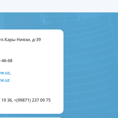
ул.Кары Ниязи, д-39
-46-68
me.uz
,
me.uz
 19 36
,
+(99871) 237 09 75