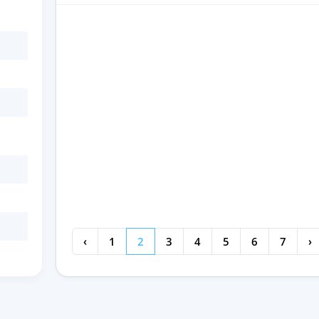
‹
1
2
3
4
5
6
7
›