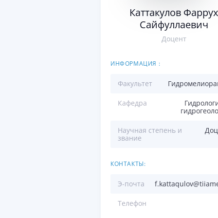
Каттакулов Фаррух
Сайфуллаевич
Доцент
ИНФОРМАЦИЯ :
Факультет
Гидромелиора
Кафедра
Гидролог
гидрогеол
Научная степень и
Доц
звание
КОНТАКТЫ:
Э-почта
f.kattaqulov@tiiam
Телефон