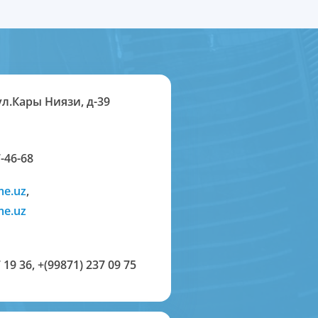
ул.Кары Ниязи, д-39
-46-68
me.uz
,
me.uz
 19 36
,
+(99871) 237 09 75