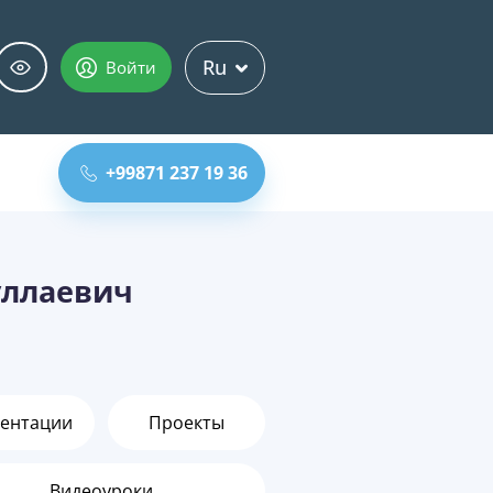
Ru
Войти
+99871 237 19 36
уллаевич
ентации
Проекты
Видеоуроки