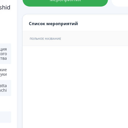
shid
Список мероприятий
ПОЛЬНОЕ НАЗВАНИЕ
ция
кого
ства
кие
уки
atta
vchi