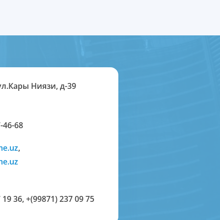
ул.Кары Ниязи, д-39
-46-68
me.uz
,
me.uz
 19 36
,
+(99871) 237 09 75