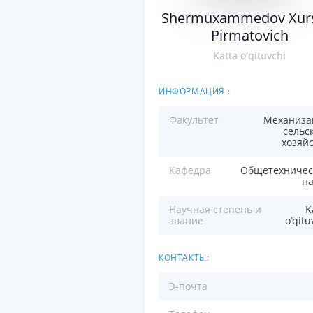
Shermuxammedov Xur
Pirmatovich
Katta o‘qituvchi
ИНФОРМАЦИЯ :
Факультет
Механиза
сельс
хозяй
Кафедра
Общетехничес
на
Научная степень и
K
звание
o‘qitu
КОНТАКТЫ:
Э-почта