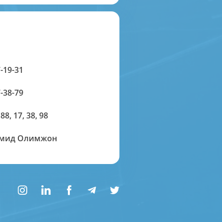
-19-31
-38-79
 88, 17, 38, 98
амид Олимжон