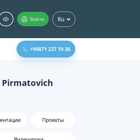
Ru
Войти
+99871 237 19 36
Pirmatovich
ентации
Проекты
Видеоуроки