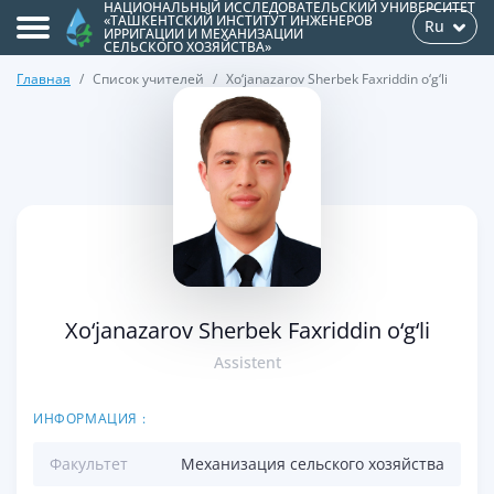
НАЦИОНАЛЬНЫЙ ИССЛЕДОВАТЕЛЬСКИЙ УНИВЕРСИТЕТ
«ТАШКЕНТСКИЙ ИНСТИТУТ ИНЖЕНЕРОВ
Ru
ИРРИГАЦИИ И МЕХАНИЗАЦИИ
СЕЛЬСКОГО ХОЗЯЙСТВА»
Главная
Список учителей
Xo‘janazarov Sherbek Faxriddin o‘g‘li
>
Xo‘janazarov Sherbek Faxriddin o‘g‘li
Assistent
ИНФОРМАЦИЯ :
Факультет
Механизация сельского хозяйства