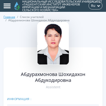
НАЦИОНАЛЬНЫЙ ИССЛЕДОВАТЕЛЬСКИЙ УНИВЕРСИТЕТ
«ТАШКЕНТСКИЙ ИНСТИТУТ ИНЖЕНЕРОВ
Ru
ИРРИГАЦИИ И МЕХАНИЗАЦИИ
СЕЛЬСКОГО ХОЗЯЙСТВА»
Главная
Список учителей
Абдурахмонова Шохидахон Абдукодировна
>
Абдурахмонова Шохидахон
Абдукодировна
Assistent
ИНФОРМАЦИЯ :