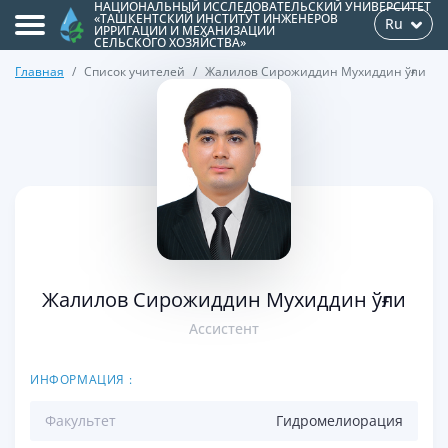
НАЦИОНАЛЬНЫЙ ИССЛЕДОВАТЕЛЬСКИЙ УНИВЕРСИТЕТ
«ТАШКЕНТСКИЙ ИНСТИТУТ ИНЖЕНЕРОВ
Ru
ИРРИГАЦИИ И МЕХАНИЗАЦИИ
СЕЛЬСКОГО ХОЗЯЙСТВА»
Главная
Список учителей
Жалилов Сирожиддин Мухиддин ўғли
>
Жалилов Сирожиддин Мухиддин ўғли
Ассистент
ИНФОРМАЦИЯ :
Факультет
Гидромелиорация