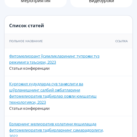
Мероприятия
Видеоуроки
Список статей
ПОЛЬНОЕ НАЗВАНИЕ
ССЫЛКА
Фитомелиорант ўсимликларининг тупроқни туз
режимига таъсири, 2023
Статьи конференции
Қурғоқчил худудларда сув танқислиги ва
шўрланишнинг салбий оқибатларини
фитомелиоратив тадбирлар орқали юмшатиш
технологияси, 2023
Статьи конференции
Ерларнинг мелиоратив ҳолатини яхшилашда
фитомелиоратив тадбирларнинг самарадорлиги,
2022