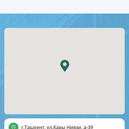
г.Ташкент, ул.Кары Ниязи, д-39