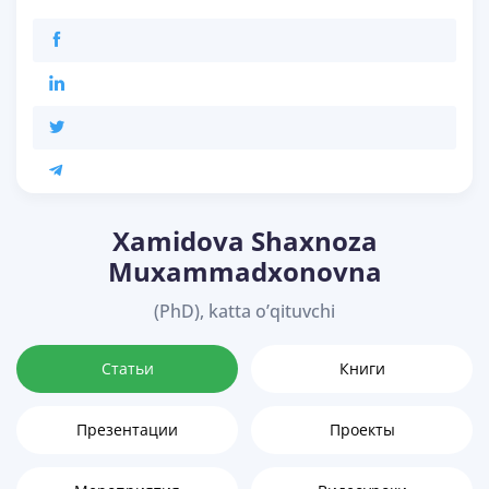
Xamidova Shaxnoza
Muxammadxonovna
(PhD), katta o’qituvchi
Статьи
Книги
Презентации
Проекты