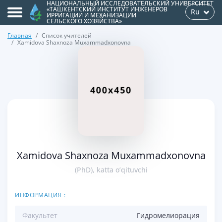
НАЦИОНАЛЬНЫЙ ИССЛЕДОВАТЕЛЬСКИЙ УНИВЕРСИТЕТ
«ТАШКЕНТСКИЙ ИНСТИТУТ ИНЖЕНЕРОВ
Ru
ИРРИГАЦИИ И МЕХАНИЗАЦИИ
СЕЛЬСКОГО ХОЗЯЙСТВА»
Главная
Список учителей
Xamidova Shaxnoza Muxammadxonovna
>
Xamidova Shaxnoza Muxammadxonovna
(PhD), katta o’qituvchi
ИНФОРМАЦИЯ :
Факультет
Гидромелиорация