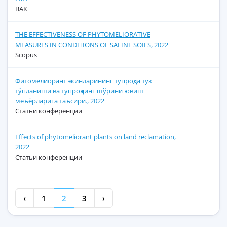
ВАК
THE EFFECTIVENESS OF PHYTOMELIORATIVE
MEASURES IN CONDITIONS OF SALINE SOILS, 2022
Scopus
Фитомелиорант экинларининг тупроқда туз
тўпланиши ва тупроқнинг шўрини ювиш
меъёрларига таъсири., 2022
Статьи конференции
Effects of phytomeliorant plants on land reclamation,
2022
Статьи конференции
‹
1
2
3
›