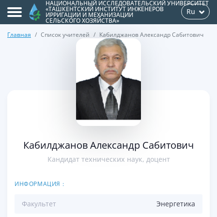
НАЦИОНАЛЬНЫЙ ИССЛЕДОВАТЕЛЬСКИЙ УНИВЕРСИТЕТ
«ТАШКЕНТСКИЙ ИНСТИТУТ ИНЖЕНЕРОВ
Ru
ИРРИГАЦИИ И МЕХАНИЗАЦИИ
СЕЛЬСКОГО ХОЗЯЙСТВА»
Главная
Список учителей
Кабилджанов Александр Сабитович
>
Кабилджанов Александр Сабитович
Кандидат технических наук, доцент
ИНФОРМАЦИЯ :
Факультет
Энергетикa