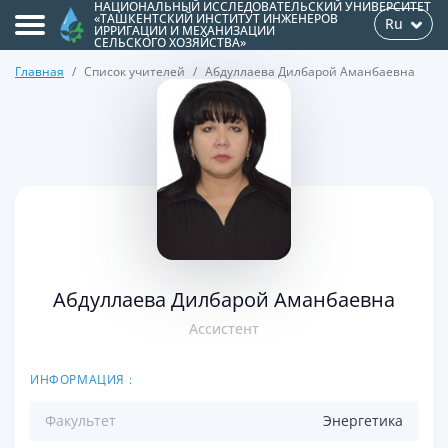
НАЦИОНАЛЬНЫЙ ИССЛЕДОВАТЕЛЬСКИЙ УНИВЕРСИТЕТ
«ТАШКЕНТСКИЙ ИНСТИТУТ ИНЖЕНЕРОВ
Ru
ИРРИГАЦИИ И МЕХАНИЗАЦИИ
СЕЛЬСКОГО ХОЗЯЙСТВА»
Главная
Список учителей
Абдуллаева Дилбарой Аманбаевна
>
Абдуллаева Дилбарой Аманбаевна
Ассистент
ИНФОРМАЦИЯ :
Факультет
Энергетикa