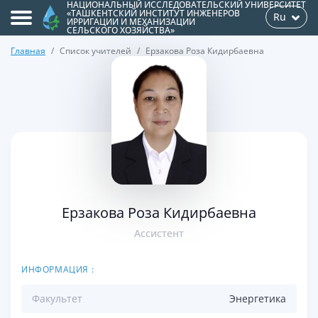
НАЦИОНАЛЬНЫЙ ИССЛЕДОВАТЕЛЬСКИЙ УНИВЕРСИТЕТ
«ТАШКЕНТСКИЙ ИНСТИТУТ ИНЖЕНЕРОВ
Ru
ИРРИГАЦИИ И МЕХАНИЗАЦИИ
СЕЛЬСКОГО ХОЗЯЙСТВА»
Главная
Список учителей
Eрзакова Роза Кидирбаевна
>
Eрзакова Роза Кидирбаевна
Ассистент
ИНФОРМАЦИЯ :
Факультет
Энергетикa