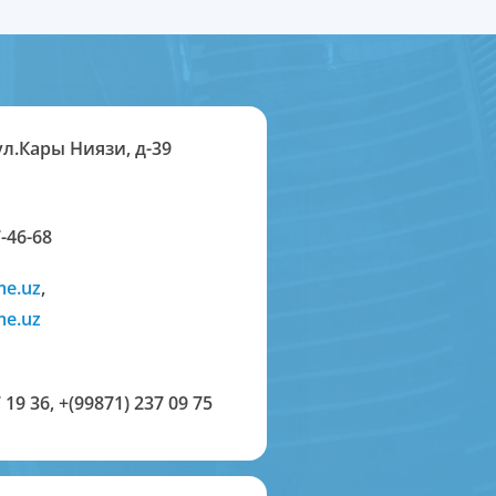
ул.Кары Ниязи, д-39
-46-68
me.uz
,
me.uz
 19 36
,
+(99871) 237 09 75