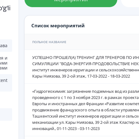
g‘li
Список мероприятий
ПОЛЬНОЕ НАЗВАНИЕ
рава
УСПЕШНО ПРОШЕЛ(А) ТРЕНИНГ ДЛЯ ТРЕНЕРОВ ПО И
ия и
ыми
СИМУЛЯЦИИ "ВОДА-ЭНЕРГИЯ-ПРОДОВОЛЬСТВИЕ НЕКСУ
ами
институт инженеров ирригации и сельскохозяйственн
Кары Ниязова, 39 2-ой этаж, 17-03-2022 - 18-03-2022
tent
«Гидрогеохимия: загрязнение подземных вод из разл
проведенного с 1 по 3 ноября 2023 г. в рамках проект
Европы и иностранных дел Франции «Развитие компе
продвижение французского опыта в области управлен
Ташкентский институт инженеров ирригации и сельс
механизации ул. Кары Ниязова, 39 2-ой этаж Кластер 
инноваций., 01-11-2023 - 03-11-2023