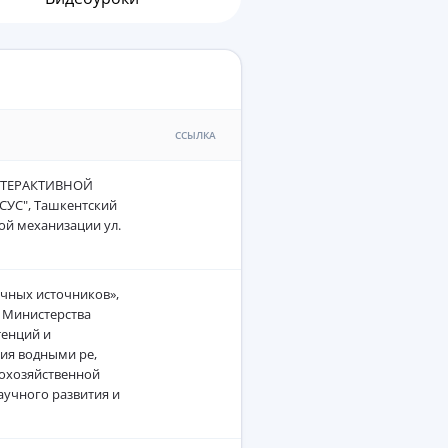
ССЫЛКА
НТЕРАКТИВНОЙ
С", Ташкентский
ой механизации ул.
ичных источников»,
а Министерства
тенций и
ия водными ре,
кохозяйственной
научного развития и