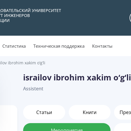
ОВАТЕЛЬСКИЙ УНИВЕРСИТЕТ
УТ ИНЖЕНЕРОВ
АЦИИ
Статистика
Техническая поддержка
Контакты
ilov ibrohim xakim o‘g‘li
israilov ibrohim xakim o‘g‘li
Assistent
Статьи
Книги
През
Мероприятия