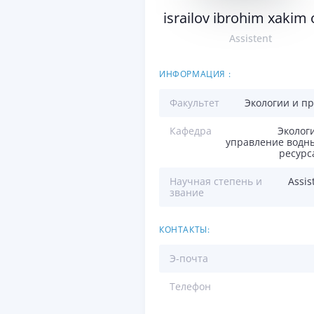
israilov ibrohim xakim o‘
Assistent
ИНФОРМАЦИЯ :
Факультет
Экологии и п
Кафедра
Эколог
управление водн
ресурс
Научная степень и
Assis
звание
КОНТАКТЫ:
Э-почта
Телефон