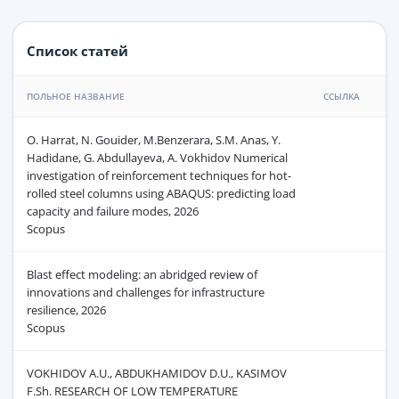
Список статей
ПОЛЬНОЕ НАЗВАНИЕ
ССЫЛКА
O. Harrat, N. Gouider, M.Benzerara, S.M. Anas, Y.
Hadidane, G. Abdullayeva, A. Vokhidov Numerical
investigation of reinforcement techniques for hot-
rolled steel columns using ABAQUS: predicting load
capacity and failure modes, 2026
Scopus
Blast effect modeling: an abridged review of
innovations and challenges for infrastructure
resilience, 2026
Scopus
VOKHIDOV A.U., ABDUKHAMIDOV D.U., KASIMOV
F.Sh. RESEARCH OF LOW TEMPERATURE