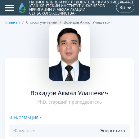
НАЦИОНАЛЬНЫЙ ИССЛЕДОВАТЕЛЬСКИЙ УНИВЕРСИТЕТ
«ТАШКЕНТСКИЙ ИНСТИТУТ ИНЖЕНЕРОВ
Ru
ИРРИГАЦИИ И МЕХАНИЗАЦИИ
СЕЛЬСКОГО ХОЗЯЙСТВА»
Главная
Список учителей
Вохидов Акмал Улашевич
>
Вохидов Акмал Улашевич
PhD, старший преподаватель
ИНФОРМАЦИЯ :
Факультет
Энергетикa