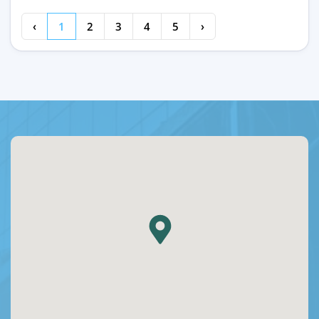
‹
1
2
3
4
5
›