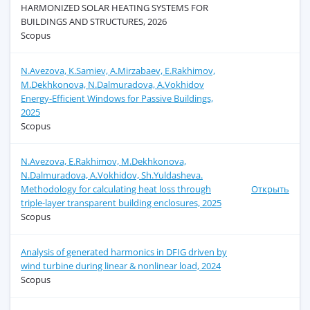
HARMONIZED SOLAR HEATING SYSTEMS FOR
BUILDINGS AND STRUCTURES, 2026
Scopus
N.Avezova, K.Samiev, A.Mirzabaev, E.Rakhimov,
M.Dekhkonova, N.Dalmuradova, A.Vokhidov
Energy-Efficient Windows for Passive Buildings,
2025
Scopus
N.Avezova, E.Rakhimov, M.Dekhkonova,
N.Dalmuradova, A.Vokhidov, Sh.Yuldasheva.
Methodology for calculating heat loss through
Открыть
triple-layer transparent building enclosures, 2025
Scopus
Analysis of generated harmonics in DFIG driven by
wind turbine during linear & nonlinear load, 2024
Scopus