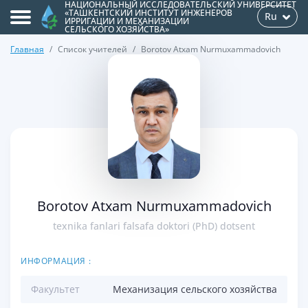
НАЦИОНАЛЬНЫЙ ИССЛЕДОВАТЕЛЬСКИЙ УНИВЕРСИТЕТ
«ТАШКЕНТСКИЙ ИНСТИТУТ ИНЖЕНЕРОВ
Ru
ИРРИГАЦИИ И МЕХАНИЗАЦИИ
СЕЛЬСКОГО ХОЗЯЙСТВА»
Главная
Список учителей
Borotov Atxam Nurmuxammadovich
>
Borotov Atxam Nurmuxammadovich
texnika fanlari falsafa doktori (PhD) dotsent
ИНФОРМАЦИЯ :
Факультет
Механизация сельского хозяйства