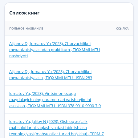
Список книг
ПОЛЬНОЕ НАЗВАНИЕ
ССЫЛКА
Alijanov Dj, Jumatov Ya (2023). Chorvachilikni
mexanizatsiyalashdan praktikum , TIQXMMI MTU
nashriyoti
Alijanov Dj., Jumatov Ya (2023). Chorvachilikni
mexanizatsiyalash , TIQXMMI MTU - ISBN 283
Jumatov Ya, (2023). Vintsimon ozuqa
maydalagichining parametrlari va ish rejimini
asoslash , TIQXMMI MTU - ISBN 978-9910-9990-7-9
Jumatov Ya, Jalilov N (2023). Qishloq xo‘jalik
mahsulotlarini saqlash va dastlabki ishlash
texnologiyasi (mahsulotlar turlari bo‘yicha) , TERMIZ