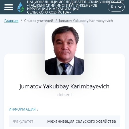
НАЦИОНАЛЬНЫЙ ИССЛЕДОВАТЕЛЬСКИЙ УНИВЕРСИТЕТ
«ТАШКЕНТСКИЙ ИНСТИТУТ ИНЖЕНЕРОВ
Ru
ИРРИГАЦИИ И МЕХАНИЗАЦИИ
СЕЛЬСКОГО ХОЗЯЙСТВА»
Главная
Список учителей
Jumatov Yakubbay Karimbayevich
>
Jumatov Yakubbay Karimbayevich
dotsent
ИНФОРМАЦИЯ :
Факультет
Механизация сельского хозяйства