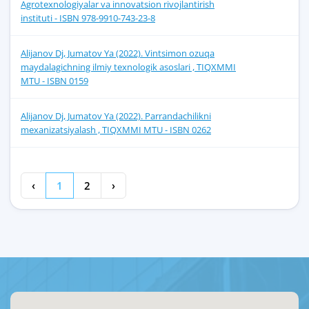
Agrotexnologiyalar va innovatsion rivojlantirish
instituti - ISBN 978-9910-743-23-8
Alijanov Dj, Jumatov Ya (2022). Vintsimon ozuqa
maydalagichning ilmiy texnologik asoslari , TIQXMMI
MTU - ISBN 0159
Alijanov Dj, Jumatov Ya (2022). Parrandachilikni
mexanizatsiyalash , TIQXMMI MTU - ISBN 0262
‹
1
2
›