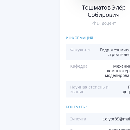
Тошматов Элёр
Собирович
PhD, доцент
ИНФОРМАЦИЯ :
Факультет
Гидротехничес
строитель
Кафедра
Механик
компьютер
моделирова
Научная степень и
звание
доц
КОНТАКТЫ:
Э-почта
t.elyor85@mai