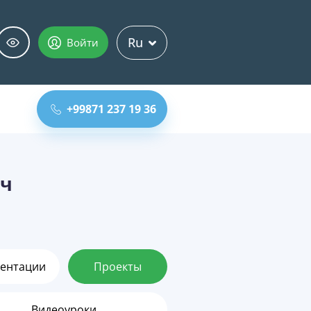
Ru
Войти
+99871 237 19 36
ич
ентации
Проекты
Видеоуроки