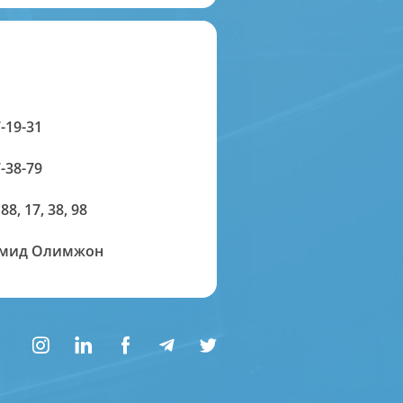
-19-31
-38-79
 88, 17, 38, 98
амид Олимжон