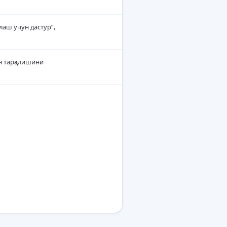
лаш учун дастур”,
ин тарқалишини