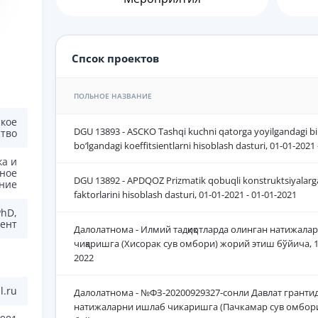
Спсок проектов
ПОЛЬНОЕ НАЗВАНИЕ
кое
DGU 13893 - ASCKO Tashqi kuchni qatorga yoyilgandagi bi
ство
bo‘lgandagi koeffitsientlarni hisoblash dasturi, 01-01-2021
а и
ное
DGU 13892 - APDQOZ Prizmatik qobuqli konstruktsiyalarga
ние
faktorlarini hisoblash dasturi, 01-01-2021 - 01-01-2021
PhD,
ент
Далолатнома - Илмий тадқиқотларда олинган натижала
чиқаришга (Хисорак сув омбори) жорий этиш бўйича, 11
2022
l.ru
Далолатнома - №ФЗ-20200929327-сонли Давлат гранти
натижаларни ишлаб чикаришга (Пачкамар сув омбор