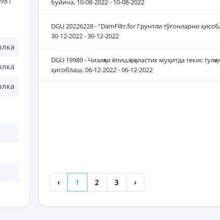
981
буйича, 10-08-2022 - 10-08-2022
DGU 20226228 - “DamFiltr.for Грунтли тўғонларни ҳисоб
30-12-2022 - 30-12-2022
ылка
DGU 19989 - Чизиқли ёпишқоқ эластик муҳитда текис тулқ
ылка
ҳисоблаш, 06-12-2022 - 06-12-2022
ылка
‹
1
2
3
›