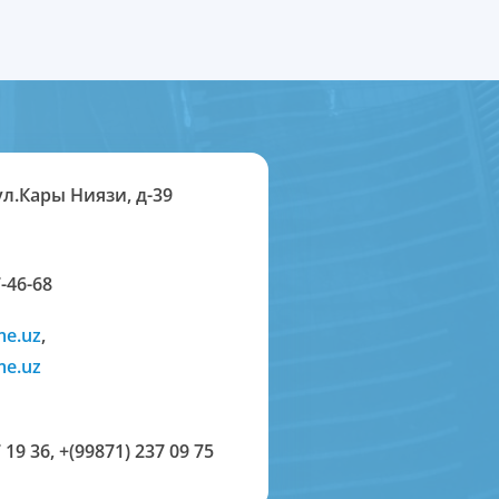
ул.Кары Ниязи, д-39
-46-68
me.uz
,
me.uz
 19 36
,
+(99871) 237 09 75