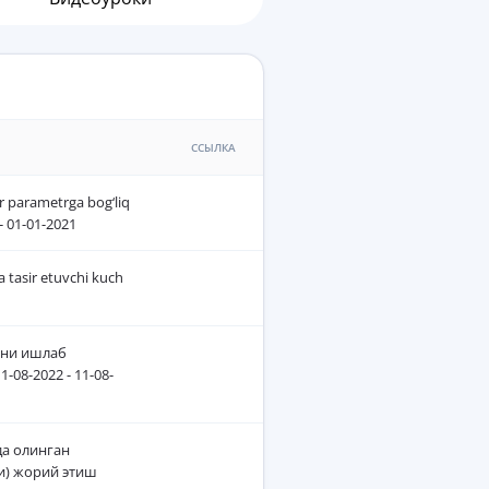
ССЫЛКА
r parametrga bog‘liq
 - 01-01-2021
 tasir etuvchi kuch
рни ишлаб
-08-2022 - 11-08-
да олинган
и) жорий этиш