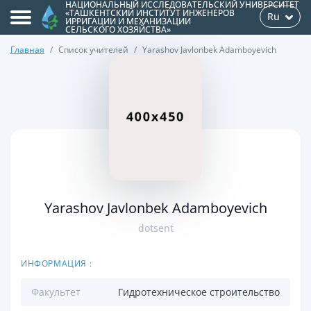
НАЦИОНАЛЬНЫЙ ИССЛЕДОВАТЕЛЬСКИЙ УНИВЕРСИТЕТ
«ТАШКЕНТСКИЙ ИНСТИТУТ ИНЖЕНЕРОВ
Ru
ИРРИГАЦИИ И МЕХАНИЗАЦИИ
СЕЛЬСКОГО ХОЗЯЙСТВА»
Главная
Список учителей
Yarashov Javlonbek Adamboyevich
>
Yarashov Javlonbek Adamboyevich
dotsent
ИНФОРМАЦИЯ :
Факультет
Гидротехническое строительство