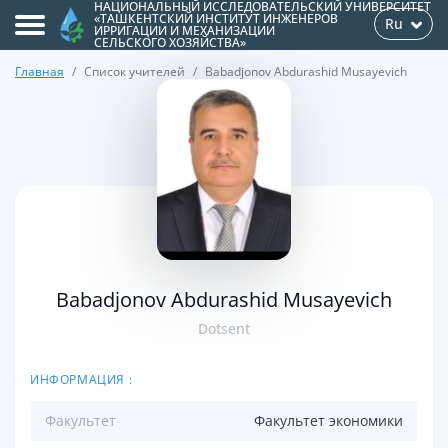
НАЦИОНАЛЬНЫЙ ИССЛЕДОВАТЕЛЬСКИЙ УНИВЕРСИТЕТ
«ТАШКЕНТСКИЙ ИНСТИТУТ ИНЖЕНЕРОВ
Ru
ИРРИГАЦИИ И МЕХАНИЗАЦИИ
СЕЛЬСКОГО ХОЗЯЙСТВА»
Главная
Список учителей
Babadjonov Abdurashid Musayevich
>
Babadjonov Abdurashid Musayevich
Dotsent
ИНФОРМАЦИЯ :
Факультет
Факультет экономики