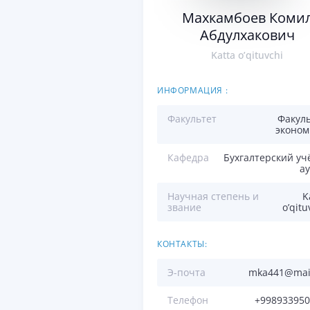
Махкамбоев Коми
Абдулхакович
Katta o’qituvchi
ИНФОРМАЦИЯ :
Факультет
Факул
эконом
Кафедра
Бухгалтерский уч
а
Научная степень и
K
звание
o’qitu
КОНТАКТЫ:
Э-почта
mka441@mail
Телефон
+998933950