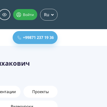
Ru
Войти
+99871 237 19 36
лхакович
ентации
Проекты
Видеоуроки