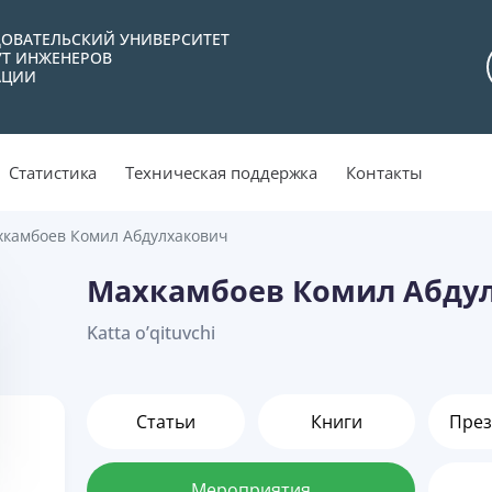
ОВАТЕЛЬСКИЙ УНИВЕРСИТЕТ
УТ ИНЖЕНЕРОВ
АЦИИ
Статистика
Техническая поддержка
Контакты
камбоев Комил Абдулхакович
Махкамбоев Комил Абду
Katta o’qituvchi
Статьи
Книги
През
Мероприятия