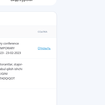
ССЫЛКА
ary conference
TEMPORARY
Открыть
23 - 23-02-2023
orantlar, stajor-
bul qilish ishchi
LIGINI
 TADQIQOT