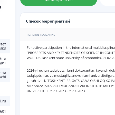
л
Список мероприятий
ПОЛЬНОЕ НАЗВАНИЕ
ьтет
For active participation in the international multidisciplin
ики
"PROSPECTS AND KEY TENDENCIES OF SCIENCE IN CON
WORLD", Tashkent state university of economics, 21-02-20
ёт и
удит
2024-yil uchun tadqiqotchilarni doktorantlaг, tayanch dokt
atta
tadqiqotchilar, va mustaqil izlanuvchilarni universitetiga qa
vchi
guruh a’zosi, “TOSHKENT IRRIGATSIYA VA QISHLOQ XO‘JA
MEXANIZATSIYALASH MUHANDISLARI INSTITUTI” MILLIY
UNIVERSITETI, 21-11-2023 - 21-11-2023
.ru
601