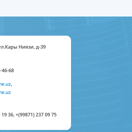
ул.Кары Ниязи, д-39
-46-68
me.uz
,
me.uz
 19 36
,
+(99871) 237 09 75