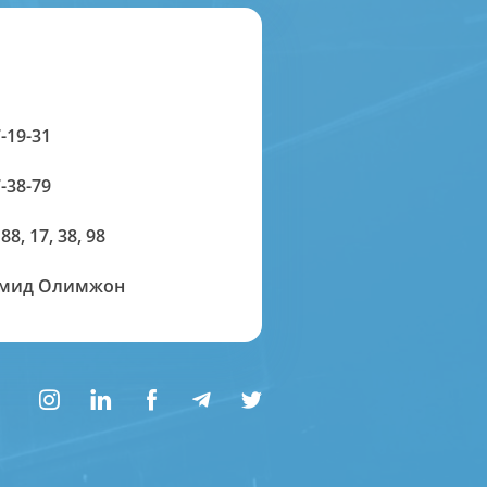
-19-31
-38-79
 88, 17, 38, 98
амид Олимжон